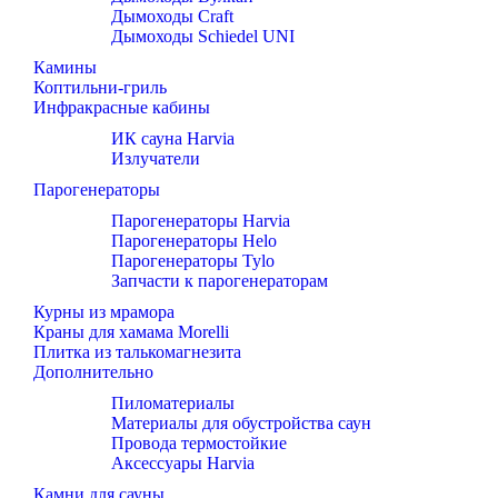
Дымоходы Craft
Дымоходы Schiedel UNI
Камины
Коптильни-гриль
Инфракрасные кабины
ИК сауна Harvia
Излучатели
Парогенераторы
Парогенераторы Harvia
Парогенераторы Helo
Парогенераторы Tylo
Запчасти к парогенераторам
Курны из мрамора
Краны для хамама Morelli
Плитка из талькомагнезита
Дополнительно
Пиломатериалы
Материалы для обустройства саун
Провода термостойкие
Аксессуары Harvia
Камни для сауны