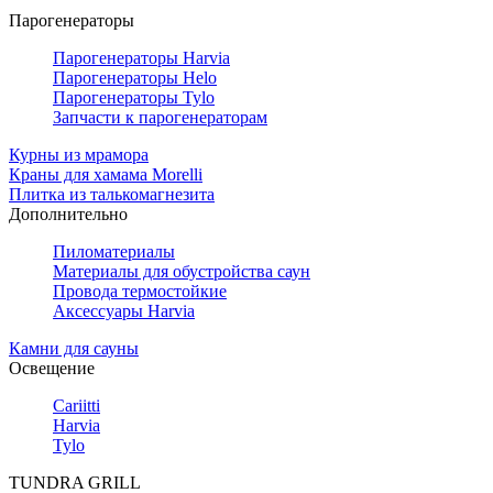
Парогенераторы
Парогенераторы Harvia
Парогенераторы Helo
Парогенераторы Tylo
Запчасти к парогенераторам
Курны из мрамора
Краны для хамама Morelli
Плитка из талькомагнезита
Дополнительно
Пиломатериалы
Материалы для обустройства саун
Провода термостойкие
Аксессуары Harvia
Камни для сауны
Освещение
Cariitti
Harvia
Tylo
TUNDRA GRILL