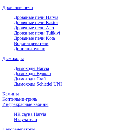
Дровяные печи
Дровяные печи Harvia
Дровяные печи Kastor
Дровяные печи Aito
Дровяные печи Tulikivi
Дровяные печи Kota
Водонагреватели
Дополнительно
Дымоходы
Дымоходы Harvia
Дымоходы Вулкан
Дымоходы Craft
Дымоходы Schiedel UNI
Камины
Коптильни-гриль
Инфракрасные кабины
ИК сауна Harvia
Излучатели
Парогенераторы