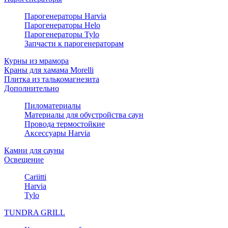
Парогенераторы Harvia
Парогенераторы Helo
Парогенераторы Tylo
Запчасти к парогенераторам
Курны из мрамора
Краны для хамама Morelli
Плитка из талькомагнезита
Дополнительно
Пиломатериалы
Материалы для обустройства саун
Провода термостойкие
Аксессуары Harvia
Камни для сауны
Освещение
Cariitti
Harvia
Tylo
TUNDRA GRILL