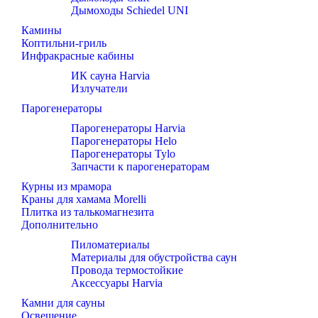
Дымоходы Schiedel UNI
Камины
Коптильни-гриль
Инфракрасные кабины
ИК сауна Harvia
Излучатели
Парогенераторы
Парогенераторы Harvia
Парогенераторы Helo
Парогенераторы Tylo
Запчасти к парогенераторам
Курны из мрамора
Краны для хамама Morelli
Плитка из талькомагнезита
Дополнительно
Пиломатериалы
Материалы для обустройства саун
Провода термостойкие
Аксессуары Harvia
Камни для сауны
Освещение