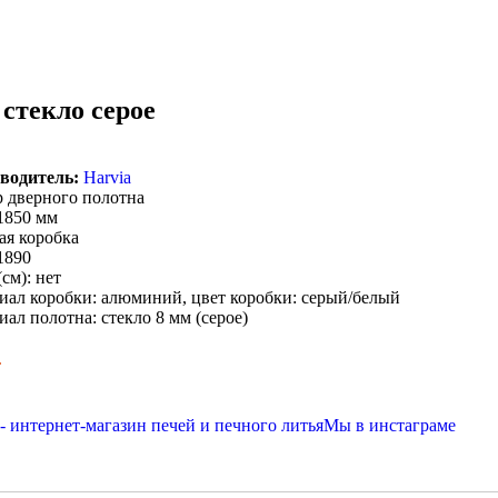
 стекло серое
водитель:
Harvia
р дверного полотна
 1850 мм
ая коробка
1890
см): нет
иал коробки: алюминий, цвет коробки: серый/белый
ал полотна: стекло 8 мм (серое)
.
Мы в инстаграме