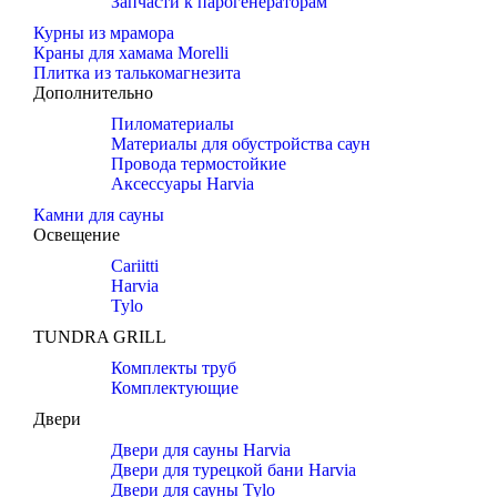
Запчасти к парогенераторам
Курны из мрамора
Краны для хамама Morelli
Плитка из талькомагнезита
Дополнительно
Пиломатериалы
Материалы для обустройства саун
Провода термостойкие
Аксессуары Harvia
Камни для сауны
Освещение
Cariitti
Harvia
Tylo
TUNDRA GRILL
Комплекты труб
Комплектующие
Двери
Двери для сауны Harvia
Двери для турецкой бани Harvia
Двери для сауны Tylo