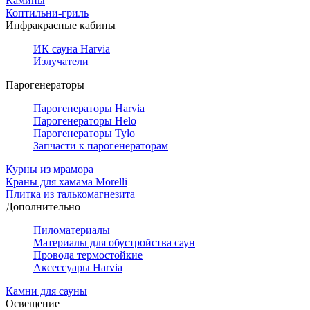
Камины
Коптильни-гриль
Инфракрасные кабины
ИК сауна Harvia
Излучатели
Парогенераторы
Парогенераторы Harvia
Парогенераторы Helo
Парогенераторы Tylo
Запчасти к парогенераторам
Курны из мрамора
Краны для хамама Morelli
Плитка из талькомагнезита
Дополнительно
Пиломатериалы
Материалы для обустройства саун
Провода термостойкие
Аксессуары Harvia
Камни для сауны
Освещение