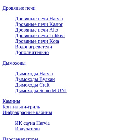
Дровяные печи
Дровяные печи Harvia
Дровяные печи Kastor
Дровяные печи Aito
Дровяные печи Tulikivi
Дровяные печи Kota
Водонагреватели
Дополнительно
Дымоходы
Дымоходы Harvia
Дымоходы Вулкан
Дымоходы Craft
Дымоходы Schiedel UNI
Камины
Коптильни-гриль
Инфракрасные кабины
ИК сауна Harvia
Излучатели
Парогенераторы