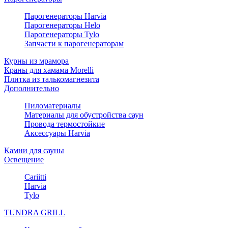
Парогенераторы Harvia
Парогенераторы Helo
Парогенераторы Tylo
Запчасти к парогенераторам
Курны из мрамора
Краны для хамама Morelli
Плитка из талькомагнезита
Дополнительно
Пиломатериалы
Материалы для обустройства саун
Провода термостойкие
Аксессуары Harvia
Камни для сауны
Освещение
Cariitti
Harvia
Tylo
TUNDRA GRILL