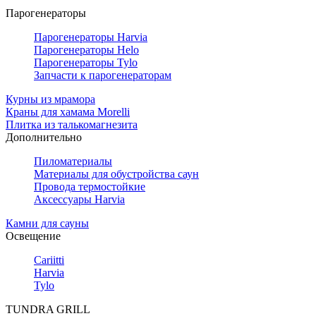
Парогенераторы
Парогенераторы Harvia
Парогенераторы Helo
Парогенераторы Tylo
Запчасти к парогенераторам
Курны из мрамора
Краны для хамама Morelli
Плитка из талькомагнезита
Дополнительно
Пиломатериалы
Материалы для обустройства саун
Провода термостойкие
Аксессуары Harvia
Камни для сауны
Освещение
Cariitti
Harvia
Tylo
TUNDRA GRILL