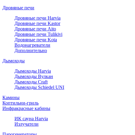
Дровяные печи
Дровяные печи Harvia
Дровяные печи Kastor
Дровяные печи Aito
Дровяные печи Tulikivi
Дровяные печи Kota
Водонагреватели
Дополнительно
Дымоходы
Дымоходы Harvia
Дымоходы Вулкан
Дымоходы Craft
Дымоходы Schiedel UNI
Камины
Коптильни-гриль
Инфракрасные кабины
ИК сауна Harvia
Излучатели
Парогенераторы