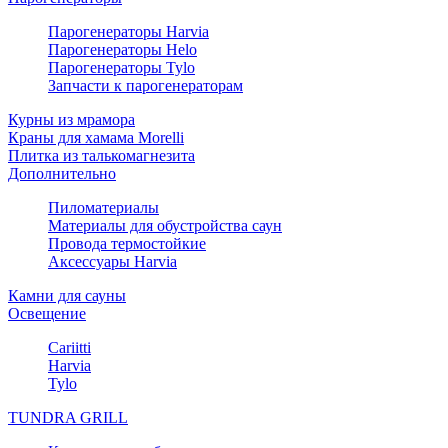
Парогенераторы Harvia
Парогенераторы Helo
Парогенераторы Tylo
Запчасти к парогенераторам
Курны из мрамора
Краны для хамама Morelli
Плитка из талькомагнезита
Дополнительно
Пиломатериалы
Материалы для обустройства саун
Провода термостойкие
Аксессуары Harvia
Камни для сауны
Освещение
Cariitti
Harvia
Tylo
TUNDRA GRILL