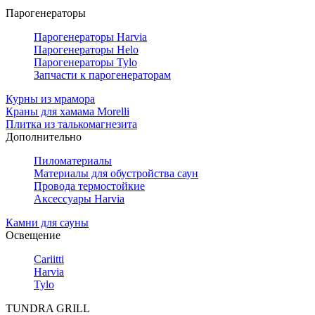
Парогенераторы
Парогенераторы Harvia
Парогенераторы Helo
Парогенераторы Tylo
Запчасти к парогенераторам
Курны из мрамора
Краны для хамама Morelli
Плитка из талькомагнезита
Дополнительно
Пиломатериалы
Материалы для обустройства саун
Провода термостойкие
Аксессуары Harvia
Камни для сауны
Освещение
Cariitti
Harvia
Tylo
TUNDRA GRILL