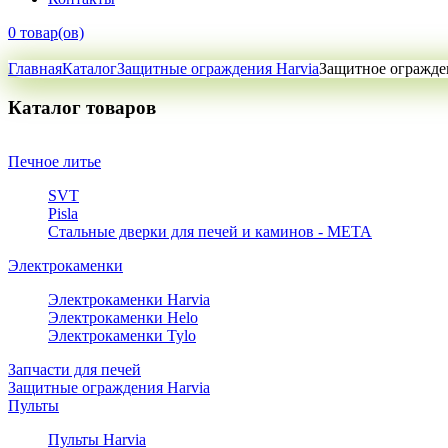
0 товар(ов)
Главная
Каталог
Защитные ограждения Harvia
Защитное огражден
Каталог товаров
Печное литье
SVT
Pisla
Стальные дверки для печей и каминов - META
Электрокаменки
Электрокаменки Harvia
Электрокаменки Helo
Электрокаменки Tylo
Запчасти для печей
Защитные ограждения Harvia
Пульты
Пульты Harvia