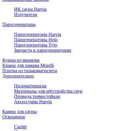
ИК сауна Harvia
Излучатели
Парогенераторы
Парогенераторы Harvia
Парогенераторы Helo
Парогенераторы Tylo
Запчасти к парогенераторам
Курны из мрамора
Краны для хамама Morelli
Плитка из талькомагнезита
Дополнительно
Пиломатериалы
Материалы для обустройства саун
Провода термостойкие
Аксессуары Harvia
Камни для сауны
Освещение
Cariitti