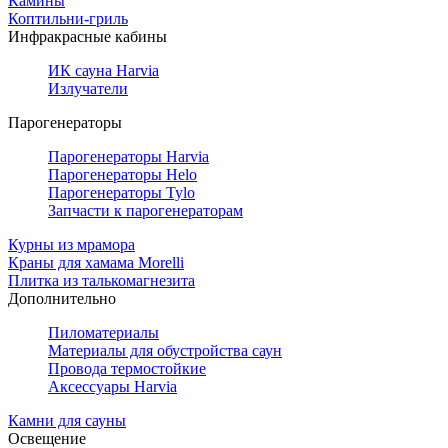
Камины
Коптильни-гриль
Инфракрасные кабины
ИК сауна Harvia
Излучатели
Парогенераторы
Парогенераторы Harvia
Парогенераторы Helo
Парогенераторы Tylo
Запчасти к парогенераторам
Курны из мрамора
Краны для хамама Morelli
Плитка из талькомагнезита
Дополнительно
Пиломатериалы
Материалы для обустройства саун
Провода термостойкие
Аксессуары Harvia
Камни для сауны
Освещение