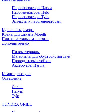
Парогенераторы Harvia
Парогенераторы Helo
Парогенераторы Tylo
Запчасти к парогенераторам
Курны из мрамора
Краны для хамама Morelli
Плитка из талькомагнезита
Дополнительно
Пиломатериалы
Материалы для обустройства саун
Провода термостойкие
Аксессуары Harvia
Камни для сауны
Освещение
Cariitti
Harvia
Tylo
TUNDRA GRILL