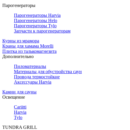
Парогенераторы
Парогенераторы Harvia
Парогенераторы Helo
Парогенераторы Tylo
Запчасти к парогенераторам
Курны из мрамора
Краны для хамама Morelli
Плитка из талькомагнезита
Дополнительно
Пиломатериалы
Материалы для обустройства саун
Провода термостойкие
Аксессуары Harvia
Камни для сауны
Освещение
Cariitti
Harvia
Tylo
TUNDRA GRILL