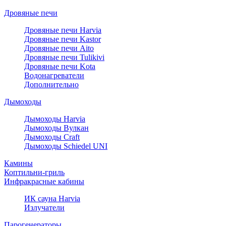
Дровяные печи
Дровяные печи Harvia
Дровяные печи Kastor
Дровяные печи Aito
Дровяные печи Tulikivi
Дровяные печи Kota
Водонагреватели
Дополнительно
Дымоходы
Дымоходы Harvia
Дымоходы Вулкан
Дымоходы Craft
Дымоходы Schiedel UNI
Камины
Коптильни-гриль
Инфракрасные кабины
ИК сауна Harvia
Излучатели
Парогенераторы