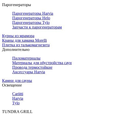
Парогенераторы
Парогенераторы Harvia
Парогенераторы Helo
Парогенераторы Tylo
Запчасти к парогенераторам
Курны из мрамора
Краны для хамама Morelli
Плитка из талькомагнезита
Дополнительно
Пиломатериалы
Материалы для обустройства саун
Провода термостойкие
Аксессуары Harvia
Камни для сауны
Освещение
Cariitti
Harvia
Tylo
TUNDRA GRILL