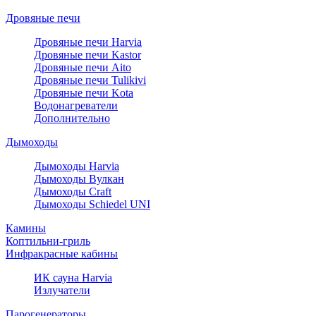
Дровяные печи
Дровяные печи Harvia
Дровяные печи Kastor
Дровяные печи Aito
Дровяные печи Tulikivi
Дровяные печи Kota
Водонагреватели
Дополнительно
Дымоходы
Дымоходы Harvia
Дымоходы Вулкан
Дымоходы Craft
Дымоходы Schiedel UNI
Камины
Коптильни-гриль
Инфракрасные кабины
ИК сауна Harvia
Излучатели
Парогенераторы