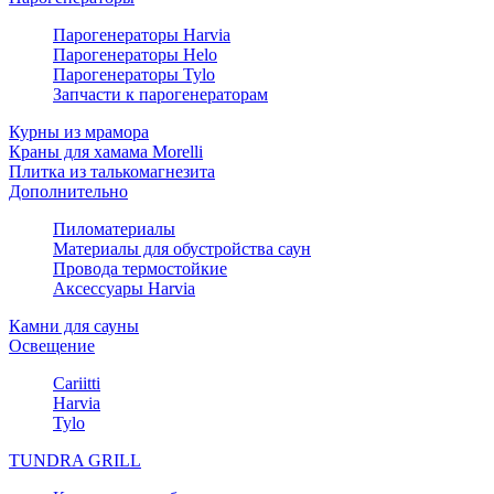
Парогенераторы Harvia
Парогенераторы Helo
Парогенераторы Tylo
Запчасти к парогенераторам
Курны из мрамора
Краны для хамама Morelli
Плитка из талькомагнезита
Дополнительно
Пиломатериалы
Материалы для обустройства саун
Провода термостойкие
Аксессуары Harvia
Камни для сауны
Освещение
Cariitti
Harvia
Tylo
TUNDRA GRILL