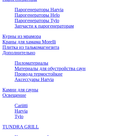
Парогенераторы Harvia
Парогенераторы Helo
Парогенераторы Tylo
Запчасти к парогенераторам
Курны из мрамора
Краны для хамама Morelli
Плитка из талькомагнезита
Дополнительно
Пиломатериалы
Материалы для обустройства саун
Провода термостойкие
Аксессуары Harvia
Камни для сауны
Освещение
Cariitti
Harvia
Tylo
TUNDRA GRILL