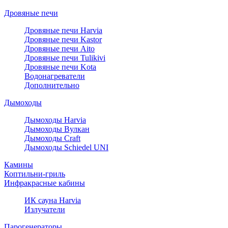
Дровяные печи
Дровяные печи Harvia
Дровяные печи Kastor
Дровяные печи Aito
Дровяные печи Tulikivi
Дровяные печи Kota
Водонагреватели
Дополнительно
Дымоходы
Дымоходы Harvia
Дымоходы Вулкан
Дымоходы Craft
Дымоходы Schiedel UNI
Камины
Коптильни-гриль
Инфракрасные кабины
ИК сауна Harvia
Излучатели
Парогенераторы