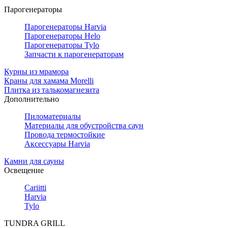
Парогенераторы
Парогенераторы Harvia
Парогенераторы Helo
Парогенераторы Tylo
Запчасти к парогенераторам
Курны из мрамора
Краны для хамама Morelli
Плитка из талькомагнезита
Дополнительно
Пиломатериалы
Материалы для обустройства саун
Провода термостойкие
Аксессуары Harvia
Камни для сауны
Освещение
Cariitti
Harvia
Tylo
TUNDRA GRILL