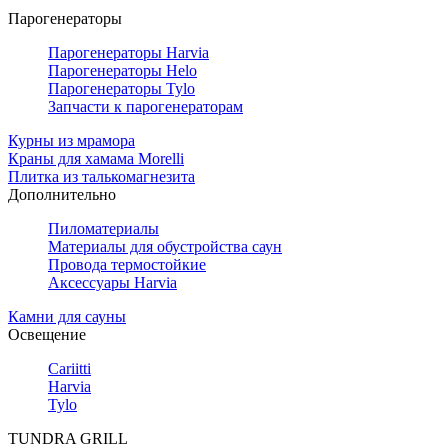
Парогенераторы
Парогенераторы Harvia
Парогенераторы Helo
Парогенераторы Tylo
Запчасти к парогенераторам
Курны из мрамора
Краны для хамама Morelli
Плитка из талькомагнезита
Дополнительно
Пиломатериалы
Материалы для обустройства саун
Провода термостойкие
Аксессуары Harvia
Камни для сауны
Освещение
Cariitti
Harvia
Tylo
TUNDRA GRILL