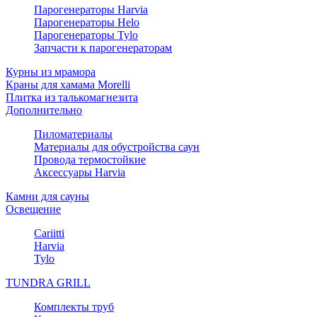
Парогенераторы Harvia
Парогенераторы Helo
Парогенераторы Tylo
Запчасти к парогенераторам
Курны из мрамора
Краны для хамама Morelli
Плитка из талькомагнезита
Дополнительно
Пиломатериалы
Материалы для обустройства саун
Провода термостойкие
Аксессуары Harvia
Камни для сауны
Освещение
Cariitti
Harvia
Tylo
TUNDRA GRILL
Комплекты труб