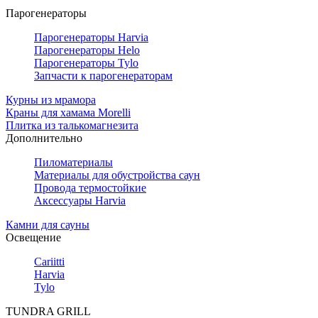
Парогенераторы
Парогенераторы Harvia
Парогенераторы Helo
Парогенераторы Tylo
Запчасти к парогенераторам
Курны из мрамора
Краны для хамама Morelli
Плитка из талькомагнезита
Дополнительно
Пиломатериалы
Материалы для обустройства саун
Провода термостойкие
Аксессуары Harvia
Камни для сауны
Освещение
Cariitti
Harvia
Tylo
TUNDRA GRILL