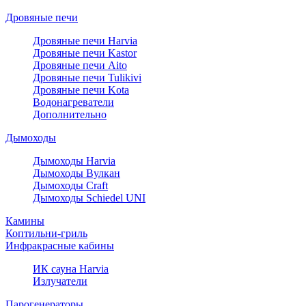
Дровяные печи
Дровяные печи Harvia
Дровяные печи Kastor
Дровяные печи Aito
Дровяные печи Tulikivi
Дровяные печи Kota
Водонагреватели
Дополнительно
Дымоходы
Дымоходы Harvia
Дымоходы Вулкан
Дымоходы Craft
Дымоходы Schiedel UNI
Камины
Коптильни-гриль
Инфракрасные кабины
ИК сауна Harvia
Излучатели
Парогенераторы