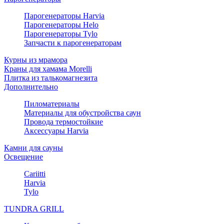
Парогенераторы Harvia
Парогенераторы Helo
Парогенераторы Tylo
Запчасти к парогенераторам
Курны из мрамора
Краны для хамама Morelli
Плитка из талькомагнезита
Дополнительно
Пиломатериалы
Материалы для обустройства саун
Провода термостойкие
Аксессуары Harvia
Камни для сауны
Освещение
Cariitti
Harvia
Tylo
TUNDRA GRILL