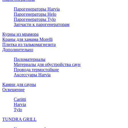
Парогенераторы Harvia
Парогенераторы Helo
Парогенераторы Tylo
Запчасти к парогенераторам
Курны из мрамора
Краны для хамама Morelli
Плитка из талькомагнезита
Дополнительно
Пиломатериалы
Материалы для обустройства саун
Провода термостойкие
Аксессуары Harvia
Камни для сауны
Освещение
Cariitti
Harvia
Tylo
TUNDRA GRILL