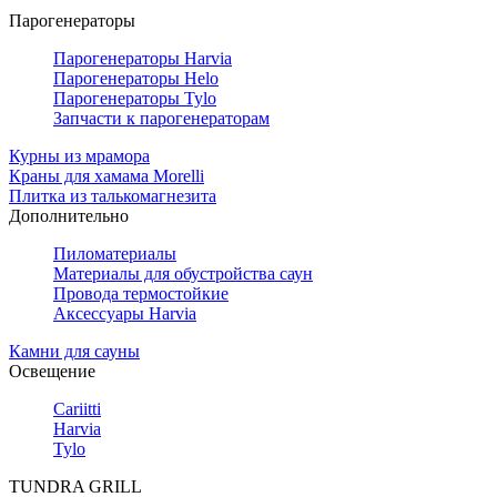
Парогенераторы
Парогенераторы Harvia
Парогенераторы Helo
Парогенераторы Tylo
Запчасти к парогенераторам
Курны из мрамора
Краны для хамама Morelli
Плитка из талькомагнезита
Дополнительно
Пиломатериалы
Материалы для обустройства саун
Провода термостойкие
Аксессуары Harvia
Камни для сауны
Освещение
Cariitti
Harvia
Tylo
TUNDRA GRILL