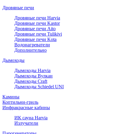
Дровяные печи
Дровяные печи Harvia
Дровяные печи Kastor
Дровяные печи Aito
Дровяные печи Tulikivi
Дровяные печи Kota
Водонагреватели
Дополнительно
Дымоходы
Дымоходы Harvia
Дымоходы Вулкан
Дымоходы Craft
Дымоходы Schiedel UNI
Камины
Коптильни-гриль
Инфракрасные кабины
ИК сауна Harvia
Излучатели
Парогенераторы