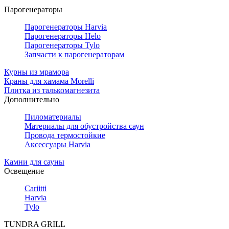
Парогенераторы
Парогенераторы Harvia
Парогенераторы Helo
Парогенераторы Tylo
Запчасти к парогенераторам
Курны из мрамора
Краны для хамама Morelli
Плитка из талькомагнезита
Дополнительно
Пиломатериалы
Материалы для обустройства саун
Провода термостойкие
Аксессуары Harvia
Камни для сауны
Освещение
Cariitti
Harvia
Tylo
TUNDRA GRILL