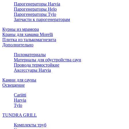
Парогенераторы Harvia
Парогенераторы Helo
Парогенераторы Tylo
Запчасти к парогенераторам
Курны из мрамора
Краны для хамама Morelli
Плитка из талькомагнезита
Дополнительно
Пиломатериалы
Материалы для обустройства саун
Провода термостойкие
Аксессуары Harvia
Камни для сауны
Освещение
Cariitti
Harvia
Tylo
TUNDRA GRILL
Комплекты труб