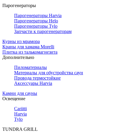
Парогенераторы
Парогенераторы Harvia
Парогенераторы Helo
Парогенераторы Tylo
Запчасти к парогенераторам
Курны из мрамора
Краны для хамама Morelli
Плитка из талькомагнезита
Дополнительно
Пиломатериалы
Материалы для обустройства саун
Провода термостойкие
Аксессуары Harvia
Камни для сауны
Освещение
Cariitti
Harvia
Tylo
TUNDRA GRILL