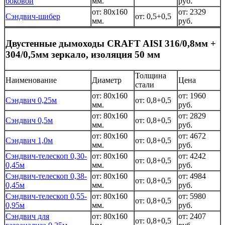
боковой
мм.
руб.
от: 80x160
от: 2329
Сэндвич-шибер
от: 0,5+0,5
мм.
руб.
Двустенные дымоходы CRAFT AISI 316/0,8мм +
304/0,5мм зеркало, изоляция 50 мм
Толщина
Наименование
Диаметр
Цена
стали
от: 80x160
от: 1960
Сэндвич 0,25м
от: 0,8+0,5
мм.
руб.
от: 80x160
от: 2829
Сэндвич 0,5м
от: 0,8+0,5
мм.
руб.
от: 80x160
от: 4672
Сэндвич 1,0м
от: 0,8+0,5
мм.
руб.
Сэндвич-телескоп 0,30-
от: 80x160
от: 4242
от: 0,8+0,5
0,45м
мм.
руб.
Сэндвич-телескоп 0,38-
от: 80x160
от: 4984
от: 0,8+0,5
0,45м
мм.
руб.
Сэндвич-телескоп 0,55-
от: 80x160
от: 5980
от: 0,8+0,5
0,95м
мм.
руб.
Сэндвич для
от: 80x160
от: 2407
от: 0,8+0,5