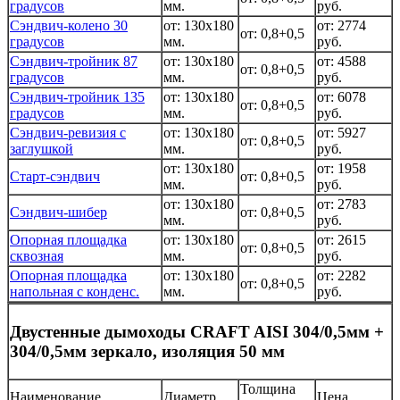
градусов
мм.
руб.
Сэндвич-колено 30
от: 130x180
от: 2774
от: 0,8+0,5
градусов
мм.
руб.
Сэндвич-тройник 87
от: 130x180
от: 4588
от: 0,8+0,5
градусов
мм.
руб.
Сэндвич-тройник 135
от: 130x180
от: 6078
от: 0,8+0,5
градусов
мм.
руб.
Сэндвич-ревизия с
от: 130x180
от: 5927
от: 0,8+0,5
заглушкой
мм.
руб.
от: 130x180
от: 1958
Старт-сэндвич
от: 0,8+0,5
мм.
руб.
от: 130x180
от: 2783
Сэндвич-шибер
от: 0,8+0,5
мм.
руб.
Опорная площадка
от: 130x180
от: 2615
от: 0,8+0,5
сквозная
мм.
руб.
Опорная площадка
от: 130x180
от: 2282
от: 0,8+0,5
напольная с конденс.
мм.
руб.
Двустенные дымоходы CRAFT AISI 304/0,5мм +
304/0,5мм зеркало, изоляция 50 мм
Толщина
Наименование
Диаметр
Цена