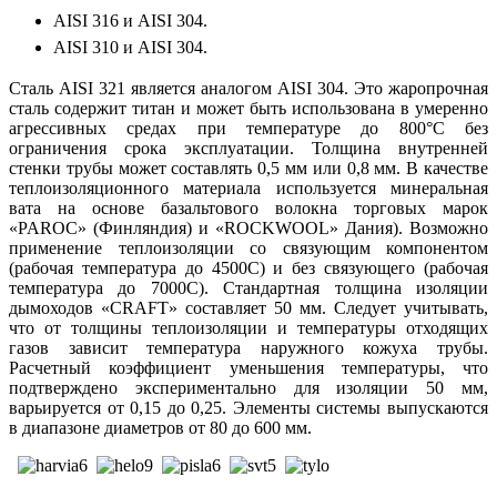
AISI 316 и AISI 304.
AISI 310 и AISI 304.
Сталь AISI 321 является аналогом AISI 304. Это жаропрочная
сталь содержит титан и может быть использована в умеренно
агрессивных средах при температуре до 800°С без
ограничения срока эксплуатации. Толщина внутренней
стенки трубы может составлять 0,5 мм или 0,8 мм. В качестве
теплоизоляционного материала используется минеральная
вата на основе базальтового волокна торговых марок
«PAROC» (Финляндия) и «ROCKWOOL» Дания). Возможно
применение теплоизоляции со связующим компонентом
(рабочая температура до 4500С) и без связующего (рабочая
температура до 7000С). Стандартная толщина изоляции
дымоходов «CRAFT» составляет 50 мм. Следует учитывать,
что от толщины теплоизоляции и температуры отходящих
газов зависит температура наружного кожуха трубы.
Расчетный коэффициент уменьшения температуры, что
подтверждено экспериментально для изоляции 50 мм,
варьируется от 0,15 до 0,25. Элементы системы выпускаются
в диапазоне диаметров от 80 до 600 мм.