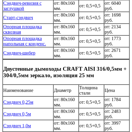
Сэндвич-ревизия с
от: 80x160
от: 6040
от: 0,5+0,5
заглушкой
мм.
руб.
от: 80x160
от: 1698
Старт-сэндвич
от: 0,5+0,5
мм.
руб.
Опорная площадка
от: 80x160
от: 2134
от: 0,5+0,5
сквозная
мм.
руб.
Опорная площадка
от: 80x160
от: 1773
от: 0,5+0,5
напольная с конденс.
мм.
руб.
от: 80x160
от: 2671
Сэндвич-шибер
от: 0,5+0,5
мм.
руб.
Двустенные дымоходы CRAFT AISI 316/0,5мм +
304/0,5мм зеркало, изоляция 25 мм
Толщина
Наименование
Диаметр
Цена
стали
от: 80x160
от: 1784
Сэндвич 0,25м
от: 0,5+0,5
мм.
руб.
от: 80x160
от: 2483
Сэндвич 0,5м
от: 0,5+0,5
мм.
руб.
от: 80x160
от: 3997
Сэндвич 1,0м
от: 0,5+0,5
мм.
руб.