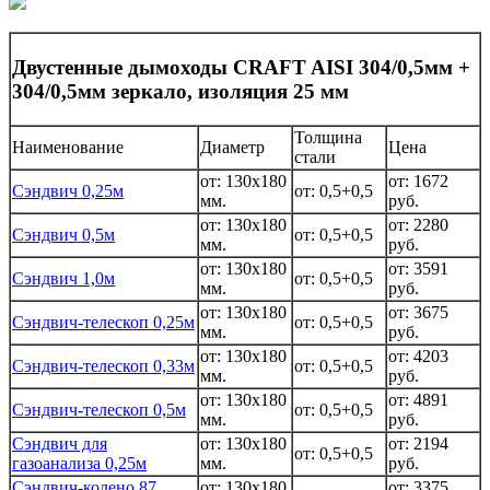
Двустенные дымоходы CRAFT AISI 304/0,5мм +
304/0,5мм зеркало, изоляция 25 мм
Толщина
Наименование
Диаметр
Цена
стали
от: 130x180
от: 1672
Сэндвич 0,25м
от: 0,5+0,5
мм.
руб.
от: 130x180
от: 2280
Сэндвич 0,5м
от: 0,5+0,5
мм.
руб.
от: 130x180
от: 3591
Сэндвич 1,0м
от: 0,5+0,5
мм.
руб.
от: 130x180
от: 3675
Сэндвич-телескоп 0,25м
от: 0,5+0,5
мм.
руб.
от: 130x180
от: 4203
Сэндвич-телескоп 0,33м
от: 0,5+0,5
мм.
руб.
от: 130x180
от: 4891
Сэндвич-телескоп 0,5м
от: 0,5+0,5
мм.
руб.
Сэндвич для
от: 130x180
от: 2194
от: 0,5+0,5
газоанализа 0,25м
мм.
руб.
Сэндвич-колено 87
от: 130x180
от: 3375