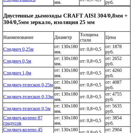
мм.
руб.
Двустенные дымоходы CRAFT AISI 304/0,8мм +
304/0,5мм зеркало, изоляция 25 мм
Толщина
Наименование
Диаметр
Цена
стали
от: 130x180
от: 1878
Сэндвич 0,25м
от: 0,8+0,5
мм.
руб.
от: 130x180
от: 2652
Сэндвич 0,5м
от: 0,8+0,5
мм.
руб.
от: 130x180
от: 4260
Сэндвич 1,0м
от: 0,8+0,5
мм.
руб.
от: 130x180
от: 4087
Сэндвич-телескоп 0,25м
от: 0,8+0,5
мм.
руб.
от: 130x180
от: 4755
Сэндвич-телескоп 0,33м
от: 0,8+0,5
мм.
руб.
от: 130x180
от: 5635
Сэндвич-телескоп 0,5м
от: 0,8+0,5
мм.
руб.
Сэндвич-колено 87
от: 130x180
от: 3854
от: 0,8+0,5
градусов
мм.
руб.
Сэндвич-колено 45
от: 130x180
от: 2904
от: 0,8+0,5