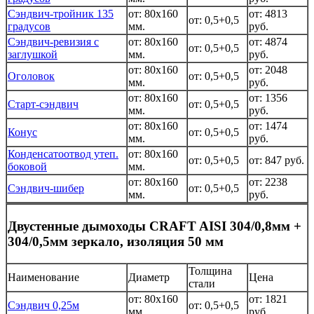
Сэндвич-тройник 135
от: 80x160
от: 4813
от: 0,5+0,5
градусов
мм.
руб.
Сэндвич-ревизия с
от: 80x160
от: 4874
от: 0,5+0,5
заглушкой
мм.
руб.
от: 80x160
от: 2048
Оголовок
от: 0,5+0,5
мм.
руб.
от: 80x160
от: 1356
Старт-сэндвич
от: 0,5+0,5
мм.
руб.
от: 80x160
от: 1474
Конус
от: 0,5+0,5
мм.
руб.
Конденсатоотвод утеп.
от: 80x160
от: 0,5+0,5
от: 847 руб.
боковой
мм.
от: 80x160
от: 2238
Сэндвич-шибер
от: 0,5+0,5
мм.
руб.
Двустенные дымоходы CRAFT AISI 304/0,8мм +
304/0,5мм зеркало, изоляция 50 мм
Толщина
Наименование
Диаметр
Цена
стали
от: 80x160
от: 1821
Сэндвич 0,25м
от: 0,5+0,5
мм.
руб.