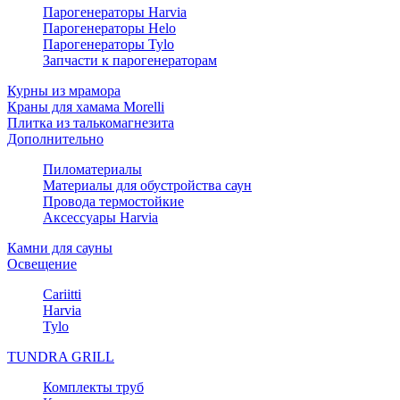
Парогенераторы Harvia
Парогенераторы Helo
Парогенераторы Tylo
Запчасти к парогенераторам
Курны из мрамора
Краны для хамама Morelli
Плитка из талькомагнезита
Дополнительно
Пиломатериалы
Материалы для обустройства саун
Провода термостойкие
Аксессуары Harvia
Камни для сауны
Освещение
Cariitti
Harvia
Tylo
TUNDRA GRILL
Комплекты труб