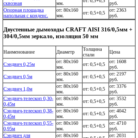
от: 0,5+0,5
сквозная
мм.
руб.
Опорная площадка
от: 80x160
от: 2363
от: 0,5+0,5
напольная с конденс.
мм.
руб.
Двустенные дымоходы CRAFT AISI 316/0,5мм +
304/0,5мм зеркало, изоляция 50 мм
Толщина
Наименование
Диаметр
Цена
стали
от: 80x160
от: 1608
Сэндвич 0,25м
от: 0,5+0,5
мм.
руб.
от: 80x160
от: 2197
Сэндвич 0,5м
от: 0,5+0,5
мм.
руб.
от: 80x160
от: 3376
Сэндвич 1,0м
от: 0,5+0,5
мм.
руб.
Сэндвич-телескоп 0,30-
от: 80x160
от: 3532
от: 0,5+0,5
0,45м
мм.
руб.
Сэндвич-телескоп 0,38-
от: 80x160
от: 4042
от: 0,5+0,5
0,45м
мм.
руб.
Сэндвич-телескоп 0,55-
от: 80x160
от: 4710
от: 0,5+0,5
0,95м
мм.
руб.
Сэндвич для
от: 80x160
от: 2031