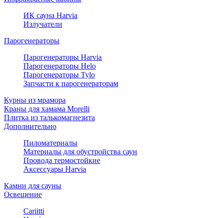
ИК сауна Harvia
Излучатели
Парогенераторы
Парогенераторы Harvia
Парогенераторы Helo
Парогенераторы Tylo
Запчасти к парогенераторам
Курны из мрамора
Краны для хамама Morelli
Плитка из талькомагнезита
Дополнительно
Пиломатериалы
Материалы для обустройства саун
Провода термостойкие
Аксессуары Harvia
Камни для сауны
Освещение
Cariitti