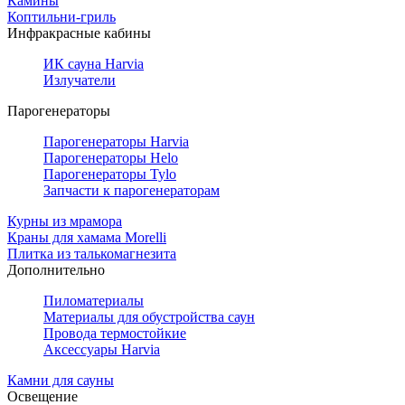
Камины
Коптильни-гриль
Инфракрасные кабины
ИК сауна Harvia
Излучатели
Парогенераторы
Парогенераторы Harvia
Парогенераторы Helo
Парогенераторы Tylo
Запчасти к парогенераторам
Курны из мрамора
Краны для хамама Morelli
Плитка из талькомагнезита
Дополнительно
Пиломатериалы
Материалы для обустройства саун
Провода термостойкие
Аксессуары Harvia
Камни для сауны
Освещение